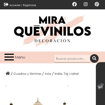
Acceder / Registrarse
Menu
/
/
/
Cuadros y láminas
asia
India. Taj Mahal